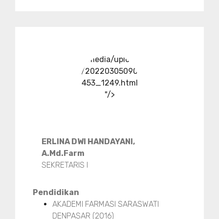
../media/upload
/20220305090
453_1249.html
"/>
ERLINA DWI HANDAYANI,
A.Md.Farm
SEKRETARIS I
Pendidikan
AKADEMI FARMASI SARASWATI
DENPASAR (2016)